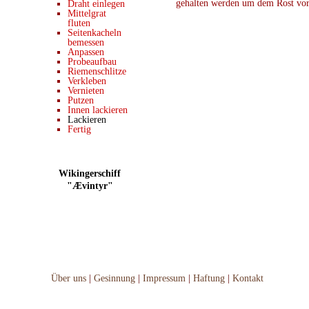
gehalten werden um dem Rost vo
Draht einlegen
Mittelgrat
fluten
Seitenkacheln
bemessen
Anpassen
Probeaufbau
Riemenschlitze
Verkleben
Vernieten
Putzen
Innen lackieren
Lackieren
Fertig
Wikingerschiff
"Ævintyr"
Über uns
|
Gesinnung
|
Impressum
|
Haftung
|
Kontakt