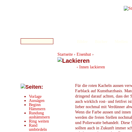
Bilder
Bücher
Medien
Startseite
›
Eisenhut
›
‹ Innen lackieren
Für die roten Kacheln aussen ver
Farblack auf Kunstharzbasis. Ma
dringend darauf achten, dass der 
Vorlage
Aussägen
auch wirklich rost- und fettfrei is
Beginn
lieber nochmal mit Verdünner abw
Hämmern
Wenn die Farbe aussen und innen t
Rundung
aushämmern
werden die freien Stellen nochmal
Ring weiten
und Polierwatte behandelt. Diese 
Rand
sollten auch in Zukunft immer sc
umbördeln