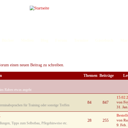
Bücher
Medien
Blog
Forum
Termine
Gästebuch
Mar
orum einen neuen Beitrag zu schreiben.
m
Themen
Beiträge
Le
ins Raben etwas angeht
15.02.2
84
847
von Fe
Terminabsprachen für Training oder sonstige Treffen
31. Jan
g
Bestell
28
255
von Ra
lungen, Tipps zum Selbstbau, Pflegehinweise etc.
9. Feb.