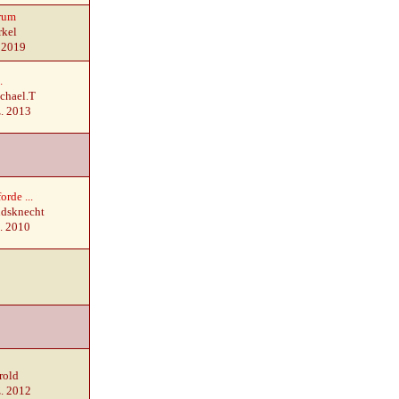
rum
rkel
. 2019
.
chael.T
z. 2013
orde ...
ndsknecht
. 2010
rold
z. 2012