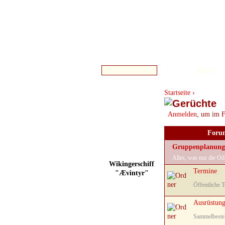
Bilder
Startseite
›
Anmelden
, um im F
Foru
Gruppenplanung
Alles, was nur die Od
Wikingerschiff
Termine
"Ævintyr"
Öffentliche 
Ausrüstun
Sammelbestel