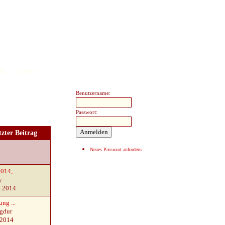
kt
Links
Benutzername:
Passwort:
tzter Beitrag
Neues Passwort anfordern
014, ...
y
. 2014
ung ...
gdur
 2014