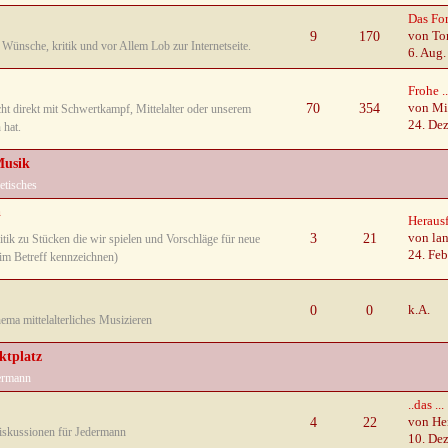
Das Fo
9
170
von To
Wünsche, kritik und vor Allem Lob zur Internetseite.
6. Aug
Frohe ..
70
354
von Mi
ht direkt mit Schwertkampf, Mittelalter oder unserem
24. De
 hat.
Musik
etisches
h
Herausf
3
21
von la
tik zu Stücken die wir spielen und Vorschläge für neue
24. Feb
 im Betreff kennzeichnen)
0
0
k.A.
ema mittelalterliches Musizieren
ktplatz
ermann
..das ...
4
22
von He
Diskussionen für Jedermann
10. De