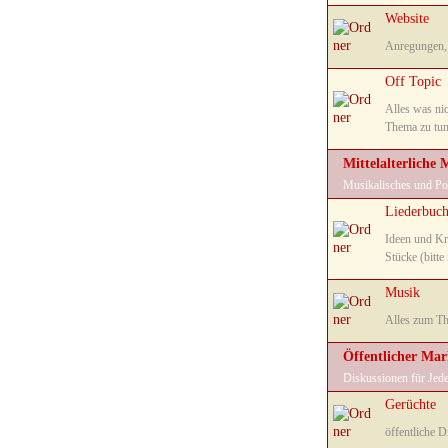
Website
Anregungen, 
Off Topic
Alles was nic
Thema zu tun
Mittelalterliche 
Musikalisches und Po
Liederbuc
Ideen und Kri
Stücke (bitte
Musik
Alles zum Th
Öffentlicher Mar
Diskussionen für Jed
Gerüchte
öffentliche 