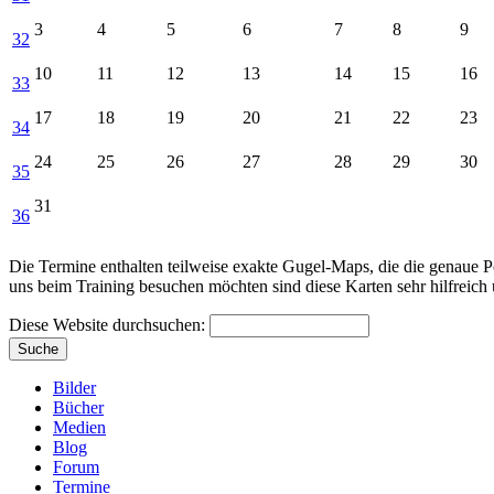
3
4
5
6
7
8
9
32
10
11
12
13
14
15
16
33
17
18
19
20
21
22
23
34
24
25
26
27
28
29
30
35
31
36
Die Termine enthalten teilweise exakte Gugel-Maps, die die genaue Po
uns beim Training besuchen möchten sind diese Karten sehr hilfreich
Diese Website durchsuchen:
Bilder
Bücher
Medien
Blog
Forum
Termine