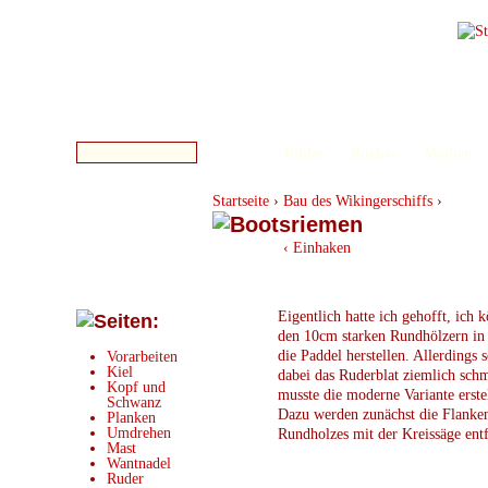
Bilder
Bücher
Medien
Startseite
›
Bau des Wikingerschiffs
›
‹ Einhaken
Eigentlich hatte ich gehofft, ich 
den 10cm starken Rundhölzern in
die Paddel herstellen. Allerdings 
Vorarbeiten
Kiel
dabei das Ruderblat ziemlich schm
Kopf und
musste die moderne Variante erste
Schwanz
Dazu werden zunächst die Flanke
Planken
Umdrehen
Rundholzes mit der Kreissäge entf
Mast
Wantnadel
Ruder