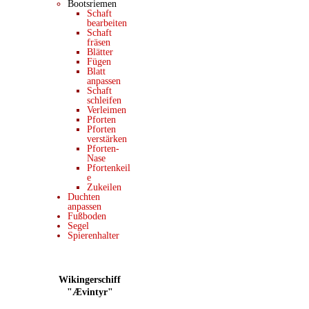
Bootsriemen
Schaft
bearbeiten
Schaft
fräsen
Blätter
Fügen
Blatt
anpassen
Schaft
schleifen
Verleimen
Pforten
Pforten
verstärken
Pforten-
Nase
Pfortenkeil
e
Zukeilen
Duchten
anpassen
Fußboden
Segel
Spierenhalter
Wikingerschiff
"Ævintyr"