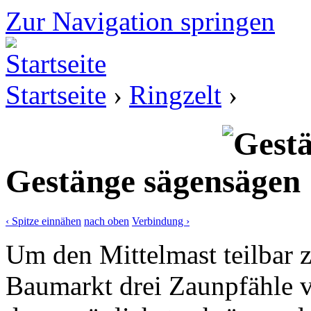
Zur Navigation springen
Startseite
›
Ringzelt
›
Gestänge sägen
‹ Spitze einnähen
nach oben
Verbindung ›
Um den Mittelmast teilbar z
Baumarkt drei Zaunpfähle 