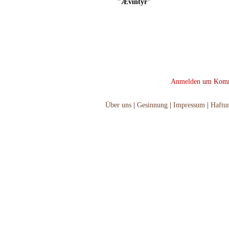
"Ævintyr"
Anmelden
um Komme
Über uns
|
Gesinnung
|
Impressum
|
Haftu