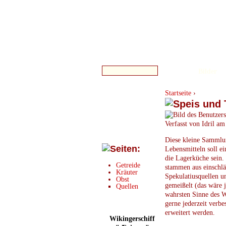
Bilder
Startseite
›
Verfasst von Idril a
Diese kleine Sammlun
Lebensmitteln soll ei
die Lagerküche sein.
Getreide
stammen aus einschl
Kräuter
Spekulatiusquellen un
Obst
gemeißelt (das wäre 
Quellen
wahrsten Sinne des W
gerne jederzeit verbes
erweitert werden.
Wikingerschiff