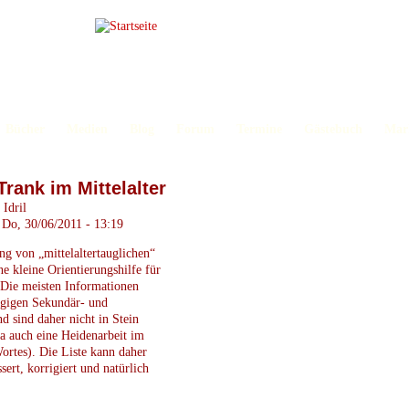
Bücher
Medien
Blog
Forum
Termine
Gästebuch
Mar
m Do, 30/06/2011 - 13:19
g von „mittelaltertauglichen“
ne kleine Orientierungshilfe für
 Die meisten Informationen
ägigen Sekundär- und
d sind daher nicht in Stein
ja auch eine Heidenarbeit im
ortes). Die Liste kann daher
sert, korrigiert und natürlich