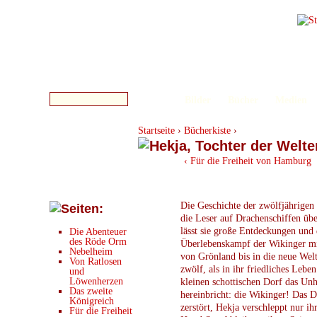
Bilder
Bücher
Medien
Startseite
›
Bücherkiste
›
‹ Für die Freiheit von Hamburg
Die Geschichte der zwölfjährigen
die Leser auf Drachenschiffen üb
lässt sie große Entdeckungen und 
Die Abenteuer
des Röde Orm
Überlebenskampf der Wikinger mi
Nebelheim
von Grönland bis in die neue Welt
Von Ratlosen
zwölf, als in ihr friedliches Lebe
und
Löwenherzen
kleinen schottischen Dorf das Unh
Das zweite
hereinbricht: die Wikinger! Das 
Königreich
zerstört, Hekja verschleppt nur ihr
Für die Freiheit