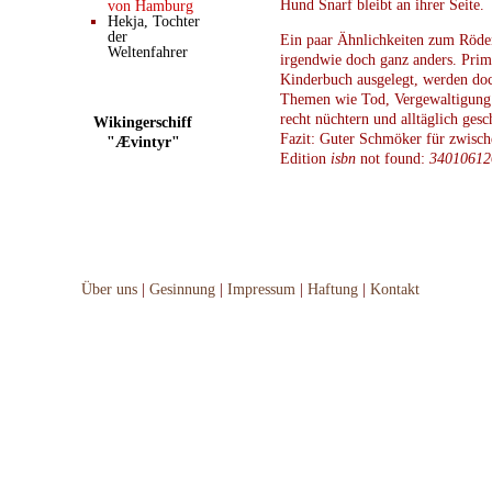
Hund Snarf bleibt an ihrer Seite.
von Hamburg
Hekja, Tochter
der
Ein paar Ähnlichkeiten zum Röde
Weltenfahrer
irgendwie doch ganz anders. Prim
Kinderbuch ausgelegt, werden doc
Themen wie Tod, Vergewaltigung
recht nüchtern und alltäglich gesch
Wikingerschiff
Fazit: Guter Schmöker für zwisch
"Ævintyr"
Edition
isbn
not found:
34010612
Über uns
|
Gesinnung
|
Impressum
|
Haftung
|
Kontakt