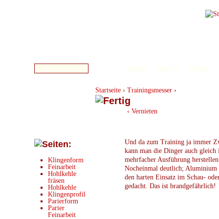
Bilder
Bücher
Medien
Startseite
›
Trainingsmesser
›
‹ Vernieten
Und da zum Training ja immer Z
kann man die Dinger auch gleich 
mehrfacher Ausführung herstellen
Klingenform
Feinarbeit
Nocheinmal deutlich; Aluminium i
Hohlkehle
den harten Einsatz im Schau- ode
fräsen
gedacht. Das ist brandgefährlich!
Hohlkehle
Klingenprofil
Parierform
Parier
Feinarbeit