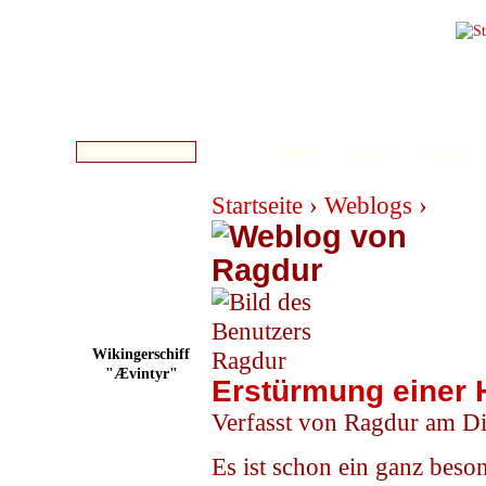
Bilder
Bücher
Medien
Startseite
›
Weblogs
›
Wikingerschiff
"Ævintyr"
Erstürmung einer
Verfasst von Ragdur am Di
Es ist schon ein ganz beso