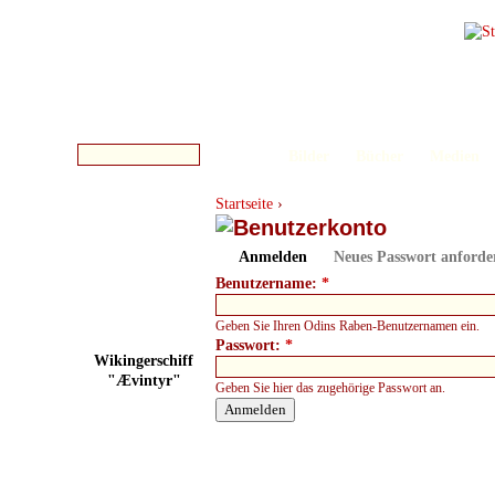
Bilder
Bücher
Medien
Startseite
›
Anmelden
Neues Passwort anforde
Benutzername:
*
Geben Sie Ihren Odins Raben-Benutzernamen ein.
Passwort:
*
Wikingerschiff
"Ævintyr"
Geben Sie hier das zugehörige Passwort an.